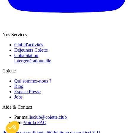
Nos Services
Club d'activités
Déjeuners Colette
Cohabitation
intergénération­nelle
Colette
Qui sommes-nous ?
Blog
Espace Presse
Jobs
Aide & Contact
Par mail
leclub@colette.club
Aide
Voir la FAQ
Politique de confidentialité
Politique de cookies
CGU