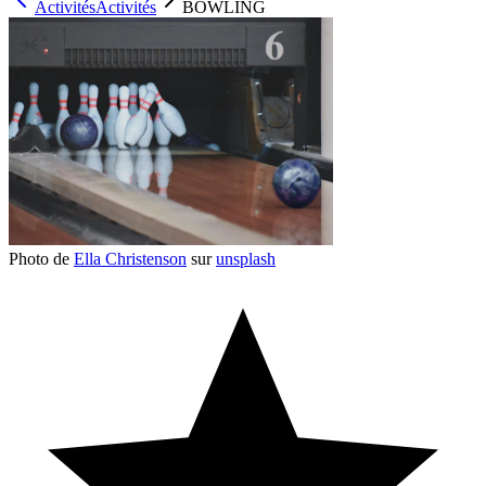
Activités
Activités
BOWLING
Photo de
Ella Christenson
sur
unsplash