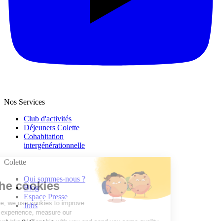
Nos Services
Club d'activités
Déjeuners Colette
Cohabitation
intergénération­nelle
Colette
Qui sommes-nous ?
Blog
Espace Presse
Jobs