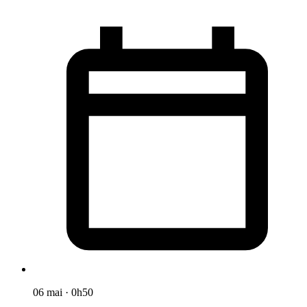
06 mai
·
0h50