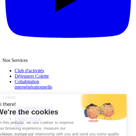
Nos Services
Club d'activités
Déjeuners Colette
Cohabitation
intergénération­nelle
Colette
Qui sommes-nous ?
Blog
Espace Presse
Jobs
Aide & Contact