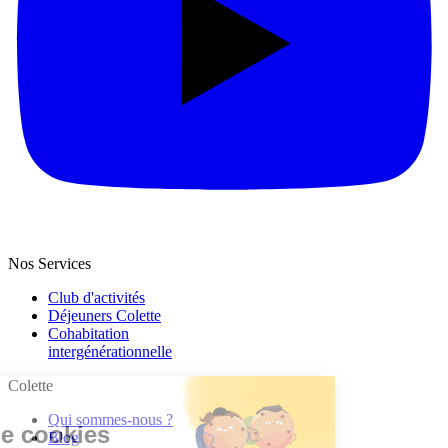
Nos Services
Club d'activités
Déjeuners Colette
Cohabitation
intergénération­nelle
Colette
Qui sommes-nous ?
Blog