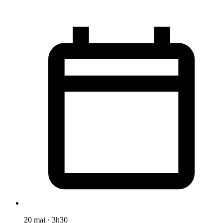
20 mai
·
3h30