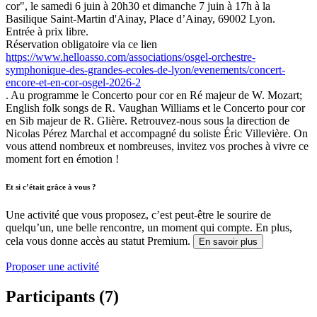
cor", le samedi 6 juin à 20h30 et dimanche 7 juin à 17h à la
Basilique Saint-Martin d'Ainay, Place d’Ainay, 69002 Lyon.
Entrée à prix libre.
Réservation obligatoire via ce lien
https://www.helloasso.com/associations/osgel-orchestre-
symphonique-des-grandes-ecoles-de-lyon/evenements/concert-
encore-et-en-cor-osgel-2026-2
. Au programme le Concerto pour cor en Ré majeur de W. Mozart;
English folk songs de R. Vaughan Williams et le Concerto pour cor
en Sib majeur de R. Glière. Retrouvez-nous sous la direction de
Nicolas Pérez Marchal et accompagné du soliste Éric Villevière. On
vous attend nombreux et nombreuses, invitez vos proches à vivre ce
moment fort en émotion !
Et si c’était grâce à vous ?
Une activité que vous proposez, c’est peut-être le sourire de
quelqu’un, une belle rencontre, un moment qui compte. En plus,
cela vous donne accès au statut Premium.
En savoir plus
Proposer une activité
Participants (7)