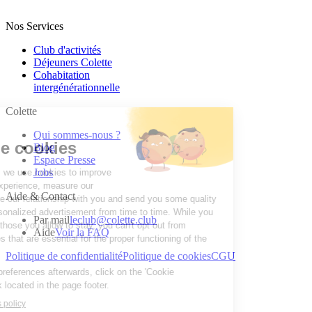
Nos Services
Club d'activités
Déjeuners Colette
Cohabitation
intergénération­nelle
Colette
Qui sommes-nous ?
Blog
Espace Presse
Jobs
Aide & Contact
Par mail
leclub@colette.club
Aide
Voir la FAQ
Politique de confidentialité
Politique de cookies
CGU