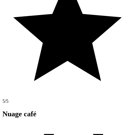
5
/5
Nuage café