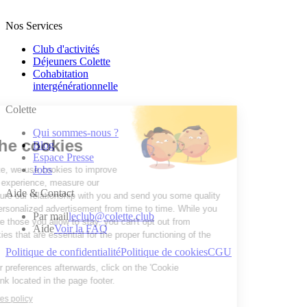
Nos Services
Club d'activités
Déjeuners Colette
Cohabitation
intergénération­nelle
Colette
Qui sommes-nous ?
Blog
Espace Presse
Jobs
Aide & Contact
Par mail
leclub@colette.club
Aide
Voir la FAQ
Politique de confidentialité
Politique de cookies
CGU