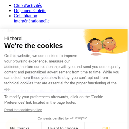
Club d'activités
Déjeuners Colette
Cohabitation
intergénération­nelle
Colette
Qui sommes-nous ?
Blog
Espace Presse
Jobs
Aide & Contact
Par mail
leclub@colette.club
Aide
Voir la FAQ
Politique de confidentialité
Politique de cookies
CGU