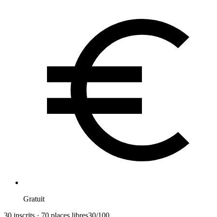
Gratuit
30 inscrits · 70 places libres
30
/
100