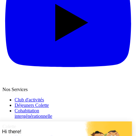
Nos Services
Club d'activités
Déjeuners Colette
Cohabitation
intergénération­nelle
Colette