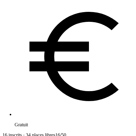
Gratuit
16 inscrits · 34 places libres
16
/
50