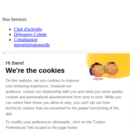
Nos Services
Club d'activités
Déjeuners Colette
Cohabitation
intergénération­nelle
Colette
Qui sommes-nous ?
Blog
Espace Presse
Jobs
Aide & Contact
Par mail
leclub@colette.club
Aide
Voir la FAQ
Politique de confidentialité
Politique de cookies
CGU