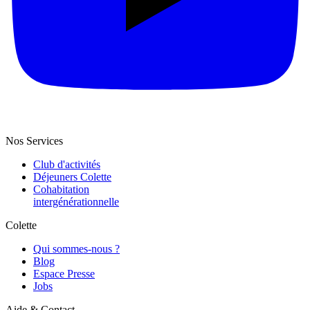
Nos Services
Club d'activités
Déjeuners Colette
Cohabitation
intergénération­nelle
Colette
Qui sommes-nous ?
Blog
Espace Presse
Jobs
Aide & Contact