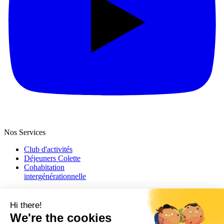
Nos Services
Club d'activités
Déjeuners Colette
Cohabitation
intergénération­nelle
Colette
Qui sommes-nous ?
Blog