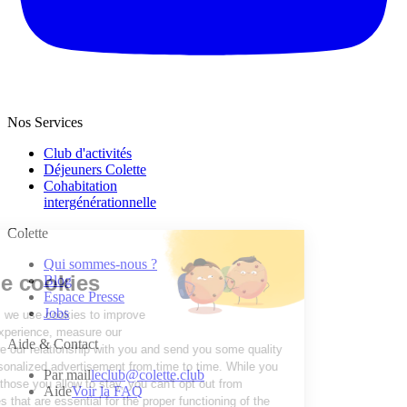
Nos Services
Club d'activités
Déjeuners Colette
Cohabitation
intergénération­nelle
Colette
Qui sommes-nous ?
Blog
Espace Presse
Jobs
Aide & Contact
Par mail
leclub@colette.club
Aide
Voir la FAQ