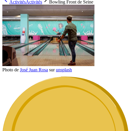
Activités
Activités
Bowling Front de Seine
Photo de
José Juan Rosa
sur
unsplash