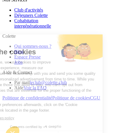
Club d'activités
Déjeuners Colette
Cohabitation
intergénération­nelle
Colette
Qui sommes-nous ?
Blog
Espace Presse
Jobs
Aide & Contact
Par mail
leclub@colette.club
Aide
Voir la FAQ
Politique de confidentialité
Politique de cookies
CGU