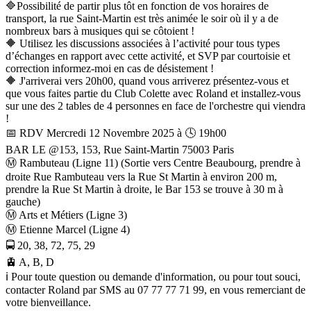
🔷️Possibilité de partir plus tôt en fonction de vos horaires de
transport, la rue Saint-Martin est très animée le soir où il y a de
nombreux bars à musiques qui se côtoient !
🔶️ Utilisez les discussions associées à l’activité pour tous types
d’échanges en rapport avec cette activité, et SVP par courtoisie et
correction informez-moi en cas de désistement !
🔶️ J'arriverai vers 20h00, quand vous arriverez présentez-vous et
que vous faites partie du Club Colette avec Roland et installez-vous
sur une des 2 tables de 4 personnes en face de l'orchestre qui viendra
!
📅 RDV Mercredi 12 Novembre 2025 à 🕓 19h00
BAR LE @153, 153, Rue Saint-Martin 75003 Paris
Ⓜ️ Rambuteau (Ligne 11) (Sortie vers Centre Beaubourg, prendre à
droite Rue Rambuteau vers la Rue St Martin à environ 200 m,
prendre la Rue St Martin à droite, le Bar 153 se trouve à 30 m à
gauche)
Ⓜ️ Arts et Métiers (Ligne 3)
Ⓜ️ Etienne Marcel (Ligne 4)
🚍 20, 38, 72, 75, 29
🚊 A, B, D
ℹ️ Pour toute question ou demande d'information, ou pour tout souci,
contacter Roland par SMS au 07 77 77 71 99, en vous remerciant de
votre bienveillance.