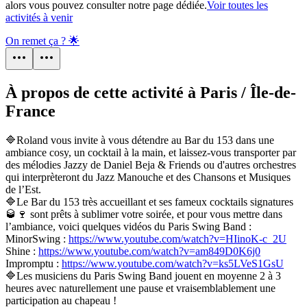
alors vous pouvez consulter notre page dédiée.
Voir toutes les
activités à venir
On remet ça ? 🌟
À propos de cette activité à Paris / Île-de-
France
🔷️Roland vous invite à vous détendre au Bar du 153 dans une
ambiance cosy, un cocktail à la main, et laissez-vous transporter par
des mélodies Jazzy de Daniel Beja & Friends ou d'autres orchestres
qui interprèteront du Jazz Manouche et des Chansons et Musiques
de l’Est.
🔷️Le Bar du 153 très accueillant et ses fameux cocktails signatures
🥃🍷 sont prêts à sublimer votre soirée, et pour vous mettre dans
l’ambiance, voici quelques vidéos du Paris Swing Band :
MinorSwing :
https://www.youtube.com/watch?v=HIinoK-c_2U
Shine :
https://www.youtube.com/watch?v=am849D0K6j0
Impromptu :
https://www.youtube.com/watch?v=ks5LVeS1GsU
🔷️Les musiciens du Paris Swing Band jouent en moyenne 2 à 3
heures avec naturellement une pause et vraisemblablement une
participation au chapeau !