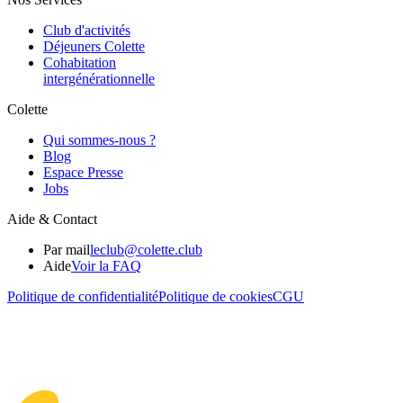
Club d'activités
Déjeuners Colette
Cohabitation
intergénération­nelle
Colette
Qui sommes-nous ?
Blog
Espace Presse
Jobs
Aide & Contact
Par mail
leclub@colette.club
Aide
Voir la FAQ
Politique de confidentialité
Politique de cookies
CGU