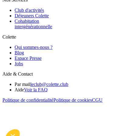
Club d'activités
Déjeuners Colette
Cohabitation
intergénération­nelle
Colette
Qui sommes-nous ?
Blog
Espace Presse
Jobs
Aide & Contact
Par mail
leclub@colette.club
Aide
Voir la FAQ
Politique de confidentialité
Politique de cookies
CGU