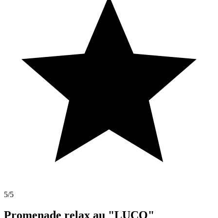
5
/5
Promenade relax au "LUCO"