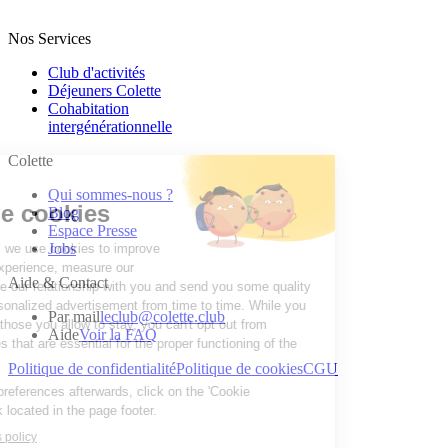
Nos Services
Club d'activités
Déjeuners Colette
Cohabitation
intergénération­nelle
Colette
Qui sommes-nous ?
Blog
Espace Presse
Jobs
Aide & Contact
Par mail
leclub@colette.club
Aide
Voir la FAQ
Politique de confidentialité
Politique de cookies
CGU