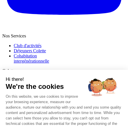
Nos Services
Club d'activités
Déjeuners Colette
Cohabitation
intergénération­nelle
Colette
Qui sommes-nous ?
Blog
Espace Presse
Jobs
Aide & Contact
Par mail
leclub@colette.club
Aide
Voir la FAQ