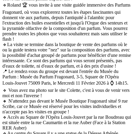
🔹️Roland 🏆 vous invite à une visite guidée immersive des Parfums
Fragonard, où vous explorerez toutes les étapes fascinantes qui
donnent vie aux parfums, depuis l'antiquité à l'alambic pour
l'extraction des huiles essentielles et jusqu'à l'Orgue des senteurs et
la pyramide olfactive de la composition d'un parfum. Vous pourrez
prendre toutes les photos que vous souhaiterez mais sans utiliser le
flash !
🔹️La visite se termine dans la boutique de vente des parfums où le
ou la guide testera votre "nez" sur la composition des parfums, avec
la possibilité d'achat groupé de parfums pour bénéficier d'une remise
intéressante. Ce sont des parfums qui vous seront présentés, pas
d'eaux de toilette, ni d'eaux de parfum, et à des prix d'usine !
📍 Le rendez-vous du groupe est devant l'entrée du Musée du
Parfum : Musée du Parfum Fragonard, 3-5, Square de l'Opéra
Louis-Jouvet 75009 Paris, le Mercredi 11 Février 2026 à ⌚️ 14h15.
🔹️ Vous avez ma photo sur le site Colette, c'est à vous de venir vers
moi et non l'inverse !
🔸️ N'attendez pas devant le Musée Boutique Fragonard situé 9 rue
Scribe, car ce Musée est réservé pour les visites individuelles et
n'accepte pas les visites en groupe !
🔹️Accès au Square de l'Opéra Louis-Jouvet par la rue Boudreau qui
est située entre la rue Caumartin et la rue Auber (Face à la Station
RER Auber)
🔹️Au centre du Square il y a une statue de la Déesse Athénée