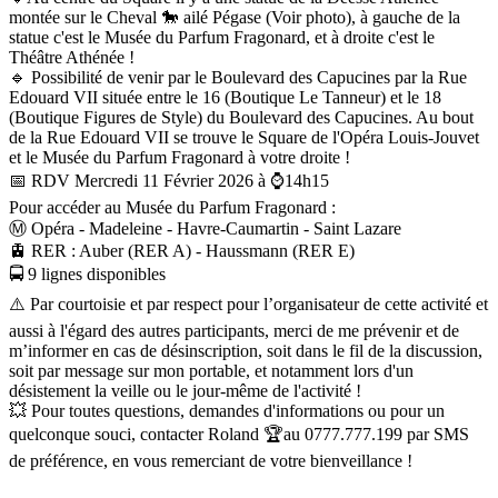
montée sur le Cheval 🐎 ailé Pégase (Voir photo), à gauche de la
statue c'est le Musée du Parfum Fragonard, et à droite c'est le
Théâtre Athénée !
🔹️ Possibilité de venir par le Boulevard des Capucines par la Rue
Edouard VII située entre le 16 (Boutique Le Tanneur) et le 18
(Boutique Figures de Style) du Boulevard des Capucines. Au bout
de la Rue Edouard VII se trouve le Square de l'Opéra Louis-Jouvet
et le Musée du Parfum Fragonard à votre droite !
📅 RDV Mercredi 11 Février 2026 à ⌚️14h15
Pour accéder au Musée du Parfum Fragonard :
Ⓜ️ Opéra - Madeleine - Havre-Caumartin - Saint Lazare
🚊 RER : Auber (RER A) - Haussmann (RER E)
🚍 9 lignes disponibles
⚠️ Par courtoisie et par respect pour l’organisateur de cette activité et
aussi à l'égard des autres participants, merci de me prévenir et de
m’informer en cas de désinscription, soit dans le fil de la discussion,
soit par message sur mon portable, et notamment lors d'un
désistement la veille ou le jour-même de l'activité !
💥 Pour toutes questions, demandes d'informations ou pour un
quelconque souci, contacter Roland 🏆au 0777.777.199 par SMS
de préférence, en vous remerciant de votre bienveillance !