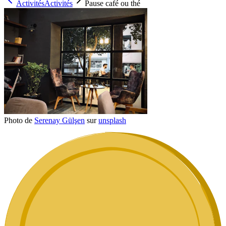
Activités
Activités
Pause café ou thé
Photo de
Serenay Gülşen
sur
unsplash