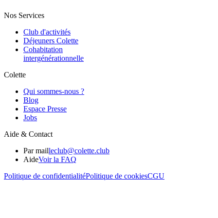
Nos Services
Club d'activités
Déjeuners Colette
Cohabitation
intergénération­nelle
Colette
Qui sommes-nous ?
Blog
Espace Presse
Jobs
Aide & Contact
Par mail
leclub@colette.club
Aide
Voir la FAQ
Politique de confidentialité
Politique de cookies
CGU